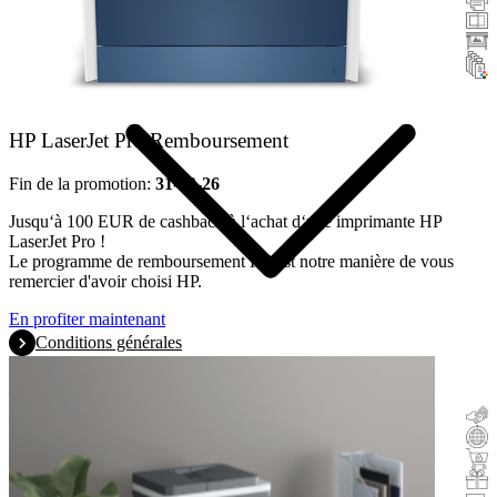
Scanners
Imprimantes grand format
Encre et toner
HP LaserJet Pro Remboursement
Fin de la promotion:
31-10-26
Jusqu‘à 100 EUR de cashback à l‘achat d‘une imprimante HP
LaserJet Pro !
Le programme de remboursement HP est notre manière de vous
remercier d'avoir choisi HP.
En profiter maintenant
Conditions générales
Remboursement
Reprise
Acheter & tester
Cadeau avec l'achat