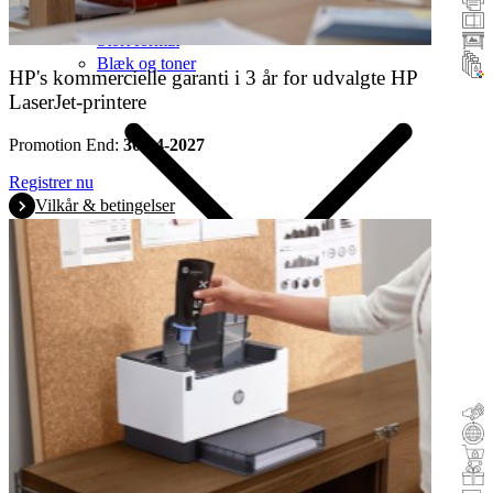
Scannere
Stort format
Blæk og toner
HP's kommercielle garanti i 3 år for udvalgte HP
LaserJet-printere
Promotion End:
30-04-2027
Registrer nu
Vilkår & betingelser
Cash-back
Byttehandel
Buy&Try
Tilskyndende