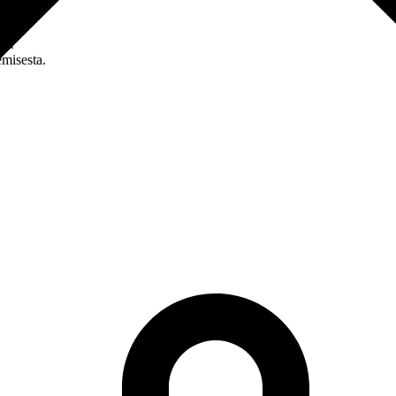
en!
misesta.