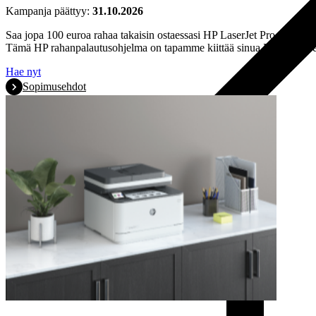
Kampanja päättyy:
31.10.2026
Saa jopa 100 euroa rahaa takaisin ostaessasi HP LaserJet Pro tulostim
Tämä HP rahanpalautusohjelma on tapamme kiittää sinua HP:n valitse
Hae nyt
Sopimusehdot