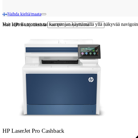
Vaihda kieltä/maata
Voit lajitella tuotteen tai kampanjan käyttämällä yllä näkyvää navigoin
Hae HP: n tarjouksista
HP LaserJet Pro Cashback