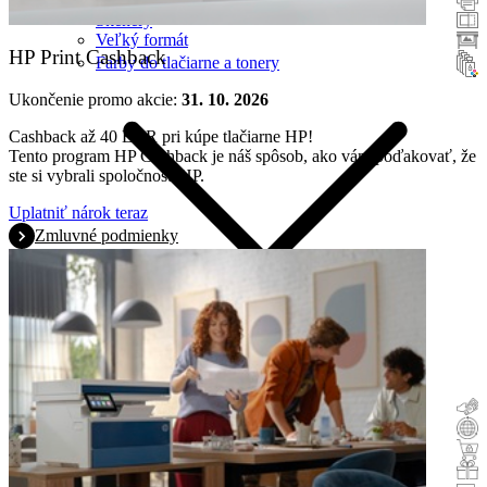
Skenery
Veľký formát
HP Print Cashback
Farby do tlačiarne a tonery
Ukončenie promo akcie:
31. 10. 2026
Cashback až 40 EUR pri kúpe tlačiarne HP!
Tento program HP Cashback je náš spôsob, ako vám poďakovať, že
ste si vybrali spoločnosť HP.
Uplatniť nárok teraz
Zmluvné podmienky
Cashback
Tovar na protiúčet
Kúp a vyskúšaj
Podnet