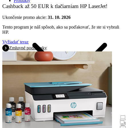
Produkty
Cashback až 50 EUR k tlačiarniam HP LaserJet!
Ukončenie promo akcie:
31. 10. 2026
Tento program je náš spôsob, ako sa poďakovať, že ste si vybrali
HP.
Vyžiadať teraz
Zmluvné podmienky
Promoakcie
Notebooky a tablety
Stolné počítače
Tlačiarne