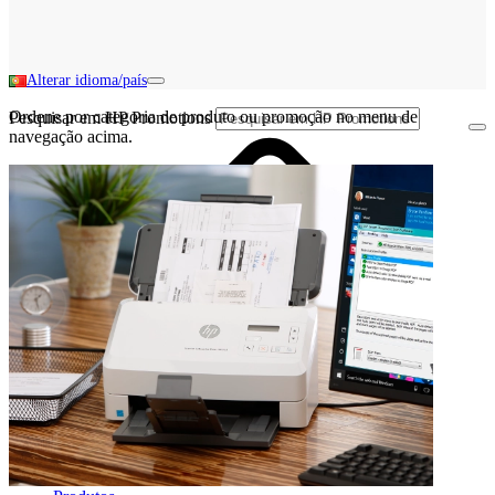
Alterar idioma/país
Ordene por categoria de produto ou promoção no menu de
Pesquisar em HP Promotions
navegação acima.