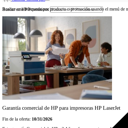
Realice una búsqueda por producto o promoción usando el menú de n
Buscar en HP Promotions
Garantía comercial de HP para impresoras HP LaserJet
Fin de la oferta:
10/31/2026