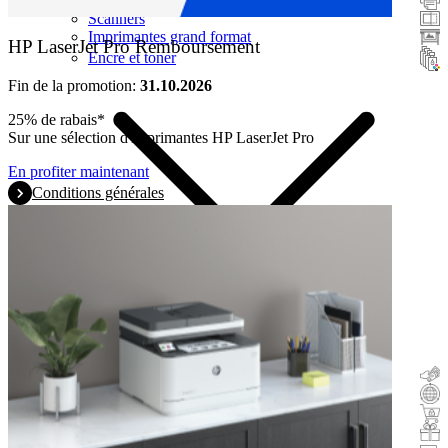
Scanners
Imprimantes grand format
HP LaserJet Pro Remboursement
Encre et toner
Fin de la promotion:
31.10.2026
25% de rabais*
Sur une sélection d'imprimantes HP LaserJet Pro
En profiter maintenant
Conditions générales
Remboursement
Reprise
Acheter & tester
Cadeau avec l'achat