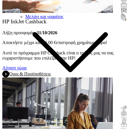
Σαρωτές
Μεγάλου μεγέθους
Μελάνι και γραφίτης
HP InkJet Cashback
Λήξη προσφοράς:
31/10/2026
Αποκτήστε μέχρι και 40,00 €επιστροφή χρημάτων τώρα!
Αυτό το πρόγραμμα HP Cashback είναι ο τρόπος μας να σας
ευχαριστήσουμε που επιλέξατε την HP!
Αίτηση τώρα
Όροι & Προϋποθέσεις
Επιστροφή χρημάτων
Ανταλλαγή
Αγορά και δοκιμή
Κίνητρο