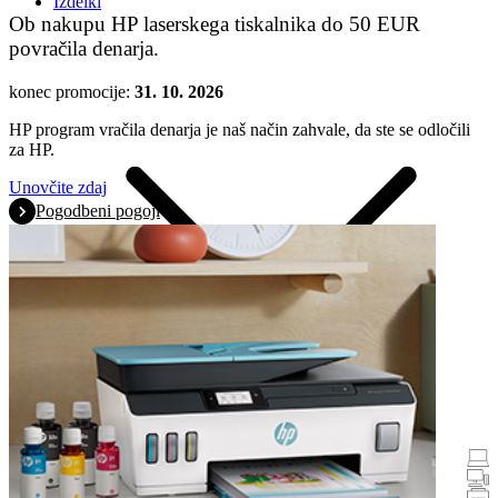
Izdelki
Ob nakupu HP laserskega tiskalnika do 50 EUR
povračila denarja.
konec promocije:
31. 10. 2026
HP program vračila denarja je naš način zahvale, da ste se odločili
za HP.
Unovčite zdaj
Pogodbeni pogoji
Promocije
Prenosniki in tablični računalniki
Namizni računalniki
Tiskalniki