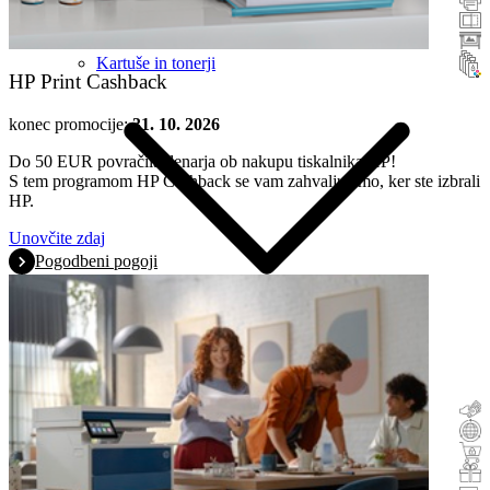
Optični čitalci
Širokozaslonski izdelki
Kartuše in tonerji
HP Print Cashback
konec promocije:
31. 10. 2026
Do 50 EUR povračila denarja ob nakupu tiskalnika HP!
S tem programom HP Cashback se vam zahvaljujemo, ker ste izbrali
HP.
Unovčite zdaj
Pogodbeni pogoji
Vračilo dela kupnine
Staro za novo
Nakup s preizkusnim obdobjem
Promocije