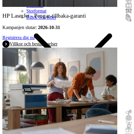
Skannrar
Storformat
HP LaserJet - Pengar-tillbaka-garanti
Bläck och toner
Kampanjen slutar:
2026-10-31
Registrera dig nu
Villkor och bestämmelser
Pengar tillbaka
Inbyte
Öppet köp
Incitament