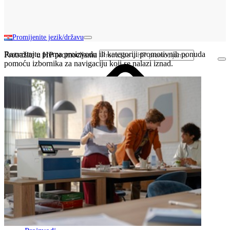
Promijenite jezik/državu
Razvrstajte prema proizvodu ili kategoriji promotivnih ponuda
Pretražite u HP promocijama
pomoću izbornika za navigaciju koji se nalazi iznad.