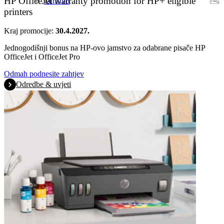
HP OfficeJet warranty promotion for HP+ eligible
Jamstvo
printers
Kraj promocije:
30.4.2027.
Jednogodišnji bonus na HP-ovo jamstvo za odabrane pisače HP
OfficeJet i OfficeJet Pro
Odmah podnesite zahtjev
Odredbe & uvjeti