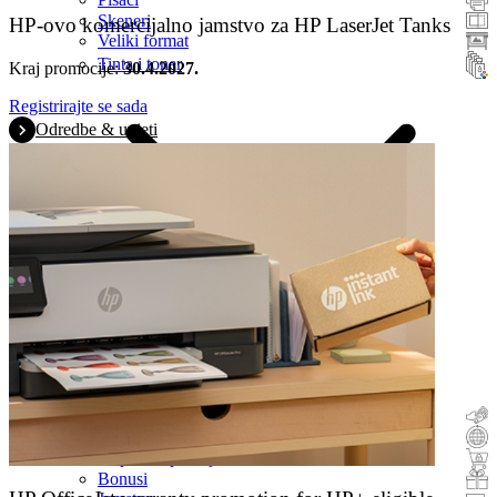
Skeneri
HP-ovo komercijalno jamstvo za HP LaserJet Tanks
Veliki format
Tinta i toner
Kraj promocije:
30.4.2027.
Registrirajte se sada
Odredbe & uvjeti
Povrat novca
Staro za novo
Kupite i isprobajte
Bonusi