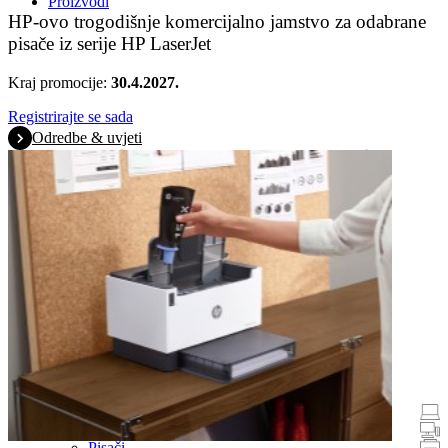
Proizvodi
HP-ovo trogodišnje komercijalno jamstvo za odabrane
pisače iz serije HP LaserJet
Kraj promocije:
30.4.2027.
Registrirajte se sada
Odredbe & uvjeti
Promotions
Prijenosna računala i tablet računala
Stolna računala
Pisači