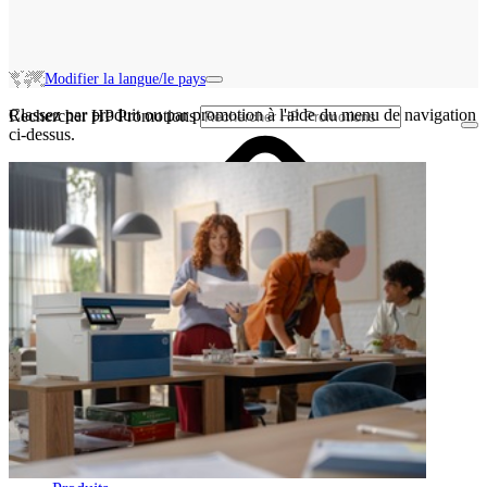
Modifier la langue/le pays
Classez par produit ou par promotion à l'aide du menu de navigation
Rechercher HP Promotions
ci-dessus.