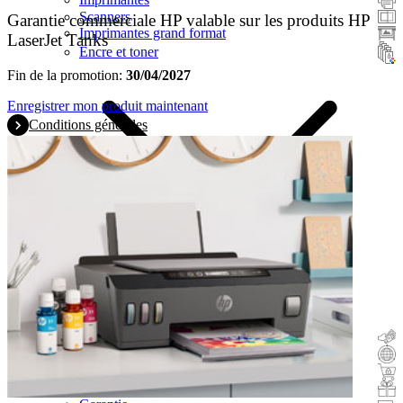
Scanners
Garantie commerciale HP valable sur les produits HP
Imprimantes grand format
LaserJet Tanks
Encre et toner
Fin de la promotion:
30/04/2027
Enregistrer mon produit maintenant
Conditions générales
Remboursement
Reprise
Acheter & tester
Cadeau avec l'achat