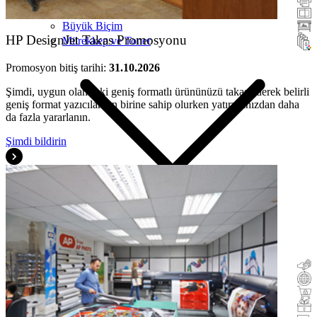
Tarayıcılar
Büyük Biçim
HP DesignJet Takas Promosyonu
Mürekkep ve Toner
Promosyon bitiş tarihi:
31.10.2026
Şimdi, uygun olan eski geniş formatlı ürününüzü takas ederek belirli
geniş format yazıcılardan birine sahip olurken yatırımınızdan daha
da fazla yararlanın.
Şimdi bildirin
Nakit Paraüstü
Takas
Satın Al ve Dene
Teşvik