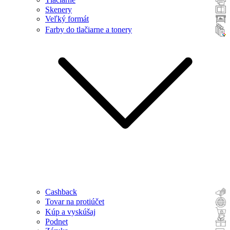
Skenery
Veľký formát
Farby do tlačiarne a tonery
Cashback
Tovar na protiúčet
Kúp a vyskúšaj
Podnet