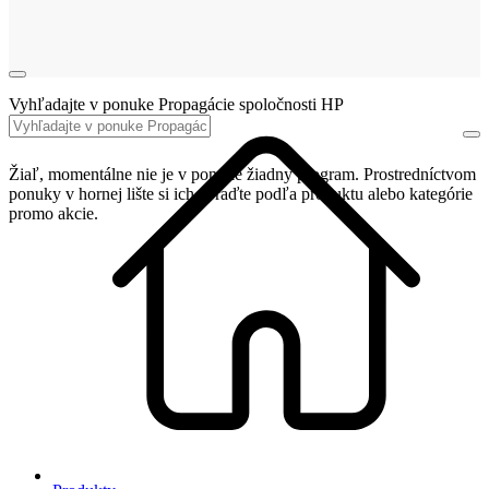
Vyhľadajte v ponuke Propagácie spoločnosti HP
Žiaľ, momentálne nie je v ponuke žiadny program. Prostredníctvom
ponuky v hornej lište si ich zoraďte podľa produktu alebo kategórie
promo akcie.