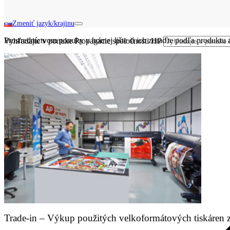
Zmeniť jazyk/krajinu
Prostredníctvom ponuky v hornej lište si ich zoraďte podľa produktu 
Vyhľadajte v ponuke Propagácie spoločnosti HP
Trade-in – Výkup použitých velkoformátových tiskáren z