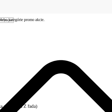
alebo kategórie promo akcie.
a nové (T a Z řada)