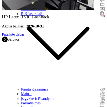
Skaitytuvai
Didelis formatas
Rašalas ir dažai
HP Latex R530 Cashback
Akcija baigiasi:
2026-10-31
Pateikite dabar
Sąlygos
Pinigų grąžinimas
Mainai
Įsigykite ir išbandykite
Paskatinimas