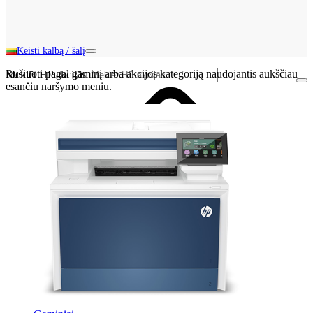
Keisti kalbą / šalį
Rūšiuoti pagal gaminį arba akcijos kategoriją naudojantis aukščiau
Meklēt HP akcijās
esančiu naršymo meniu.