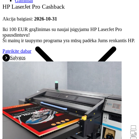
Gaminiai
HP LaserJet Pro Cashback
Akcija baigiasi:
2026-10-31
Iki 100 EUR grąžinimas su naujai įsigyjamu HP LaserJet Pro
spausdintuvu!
Ši mainų ir taupymo programa yra mūsų padėka Jums renkantis HP.
Pateikite dabar
Sąlygos
AKCIJOS
Nešiojamieji ir planšetiniai kompiuteriai
Staliniai kompiuteriai
Spausdintuvai