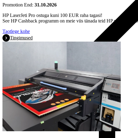
Promotion End:
31.10.2026
HP LaserJeti Pro ostuga kuni 100 EUR raha tagasi!
See HP Cashback programm on meie viis tänada teid HP valimise eest
Taotlege kohe
Tingimused