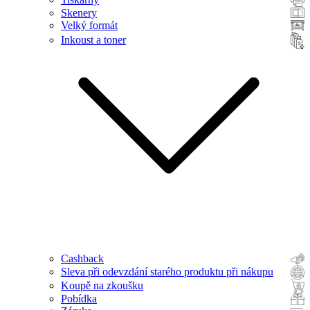
Skenery
Velký formát
Inkoust a toner
Cashback
Sleva při odevzdání starého produktu při nákupu
Koupě na zkoušku
Pobídka