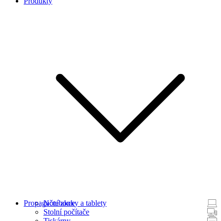
Produkty
Propagační akce
Notebooky a tablety
Stolní počítače
Tiskárny