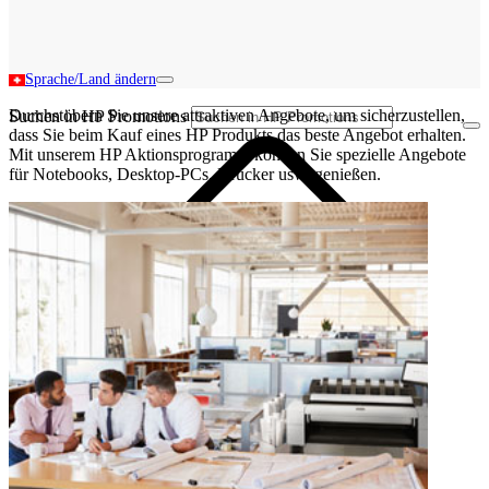
Sprache/Land ändern
Durchstöbern Sie unsere attraktiven Angebote, um sicherzustellen,
Suchen in HP Promotions
dass Sie beim Kauf eines HP Produkts das beste Angebot erhalten.
Mit unserem HP Aktionsprogramm können Sie spezielle Angebote
für Notebooks, Desktop-PCs, Drucker usw. genießen.