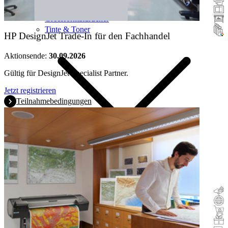
Scanner
Grossformatdrucker
Tinte & Toner
HP DesignJet Trade-In für den Fachhandel
Aktionsende:
30.09.2026
Gültig für DesignJet Specialist Partner.
Jetzt registrieren
Teilnahmebedingungen
Cashback
Trade-In
Buy & Try
Incentive