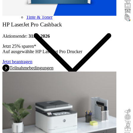
Scanner
Grossformatdrucker
Tinte & Toner
HP LaserJet Pro Cashback
Aktionsende:
31.10.2026
Jetzt 25% sparen*
Auf ausgewählte HP LaserJet Pro Drucker
Jetzt beantragen
Teilnahmebedingungen
Cashback
Trade-In
Buy & Try
Incentive