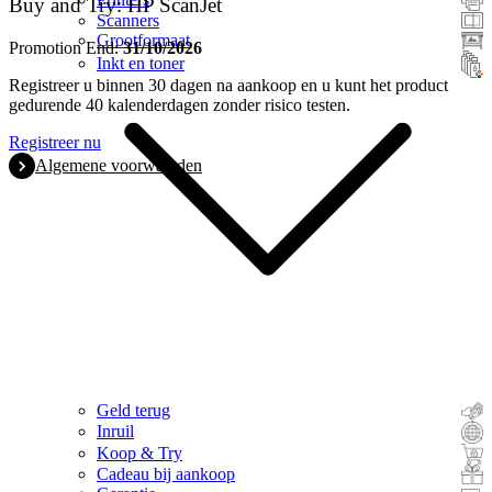
Buy and Try: HP ScanJet
Scanners
Grootformaat
Promotion End:
31/10/2026
Inkt en toner
Registreer u binnen 30 dagen na aankoop en u kunt het product
gedurende 40 kalenderdagen zonder risico testen.
Registreer nu
Algemene voorwaarden
Geld terug
Inruil
Koop & Try
Cadeau bij aankoop