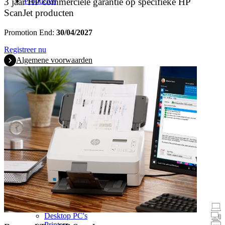
Producten
3 jaar HP commerciële garantie op specifieke HP
ScanJet producten
Promotion End:
30/04/2027
Registreer nu
Algemene voorwaarden
Promoties
Laptops en tablets
Desktop PC's
Printers