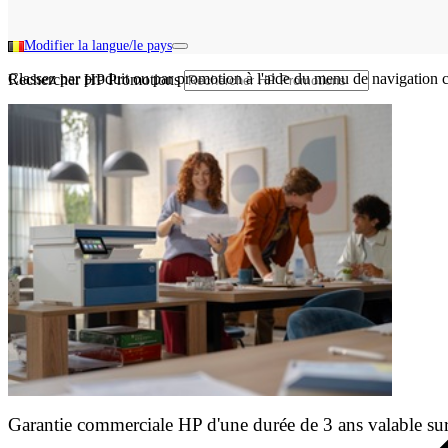
Modifier la langue/le pays
Classez par produit ou par promotion à l'aide du menu de navigation c
Rechercher HP Promotions
Garantie commerciale HP d'une durée de 3 ans valable sur