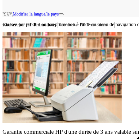
Modifier la langue/le pays
Classez par produit ou par promotion à l'aide du menu de navigation c
Rechercher HP Promotions
Garantie commerciale HP d'une durée de 3 ans valable sur