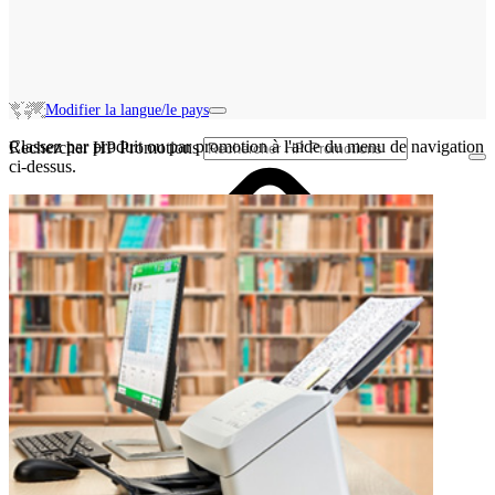
Modifier la langue/le pays
Classez par produit ou par promotion à l'aide du menu de navigation
Rechercher HP Promotions
ci-dessus.