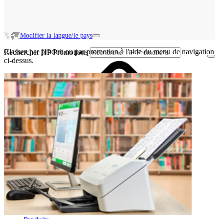
Modifier la langue/le pays
Classez par produit ou par promotion à l'aide du menu de navigation
Rechercher HP Promotions
ci-dessus.