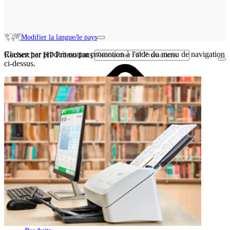
Modifier la langue/le pays
Classez par produit ou par promotion à l'aide du menu de navigation
Rechercher HP Promotions
ci-dessus.