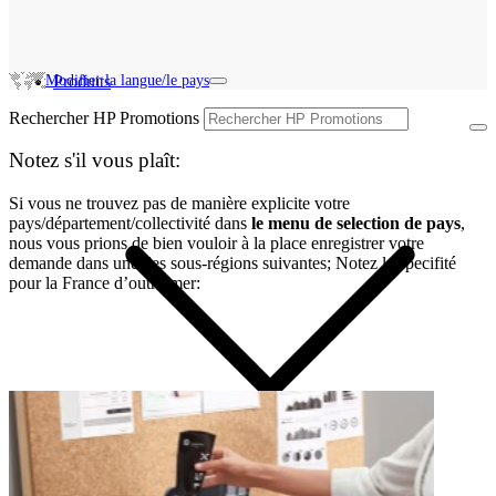
Modifier la langue/le pays
Produits
Rechercher HP Promotions
Notez s'il vous plaît:
Si vous ne trouvez pas de manière explicite votre
pays/département/collectivité dans
le menu de selection de pays
,
nous vous prions de bien vouloir à la place enregistrer votre
demande dans une des sous-régions suivantes; Notez la specifité
pour la France d’outre-mer: