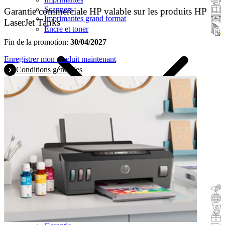
Scanners
Garantie commerciale HP valable sur les produits HP
Imprimantes grand format
LaserJet Tanks
Encre et toner
Fin de la promotion:
30/04/2027
Enregistrer mon produit maintenant
Conditions générales
Remboursement
Reprise
Acheter & tester
Cadeau avec l'achat