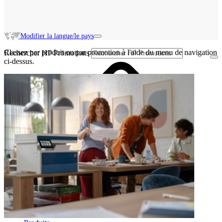
Modifier la langue/le pays
Classez par produit ou par promotion à l'aide du menu de navigation
Rechercher HP Promotions
ci-dessus.