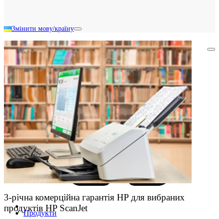
Змінити мову/країну
Шукати в Акції HP
3-річна комерційна гарантія HP для вибраних
продуктів HP ScanJet
Продукти