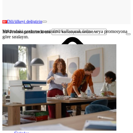
Dili/ülkeyi değiştirin
Yukarıdaki gezinme menüsünü kullanarak ürüne veya promosyona
HP Promosyonlarında ara
göre sıralayın.