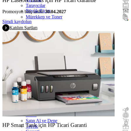
HP LaserJet Tanks için HP Ticari Garantie
Tarayıcılar
Büyük Biçim
Promosyon bitiş tarihi:
30.04.2027
Mürekkep ve Toner
Şimdi kaydolun
Katılım Şartları
Nakit Paraüstü
Takas
Satın Al ve Dene
HP Smart Tank için HP Ticari Garanti
Teşvik