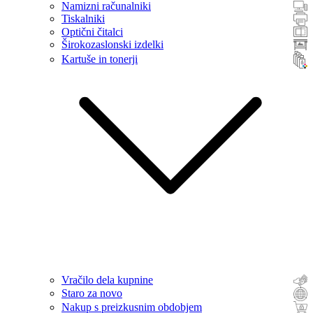
Namizni računalniki
Tiskalniki
Optični čitalci
Širokozaslonski izdelki
Kartuše in tonerji
Vračilo dela kupnine
Staro za novo
Nakup s preizkusnim obdobjem