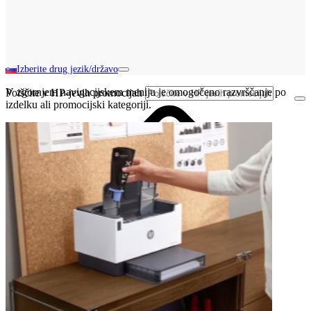
Izberite drug jezik/državo
V zgornjem navigacijskem meniju je omogočeno razvrščanje po
Poiščite v HP-jevih promocijah
izdelku ali promocijski kategoriji.