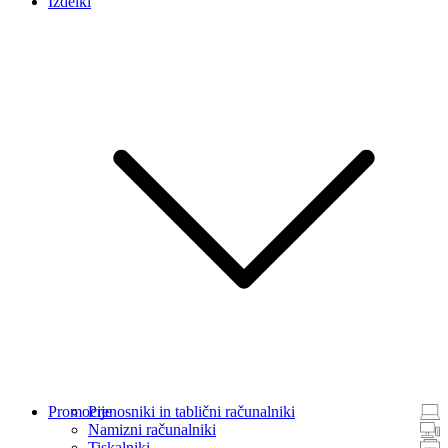
Izdelki
Promocije
Prenosniki in tablični računalniki
Namizni računalniki
Tiskalniki