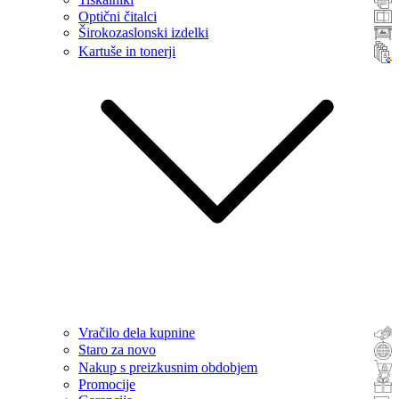
Optični čitalci
Širokozaslonski izdelki
Kartuše in tonerji
Vračilo dela kupnine
Staro za novo
Nakup s preizkusnim obdobjem
Promocije