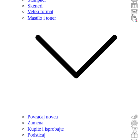
Skeneri
Veliki format
Mastilo i toner
Povraćaj novca
Zamena
Kupite i isprobajte
Podsticaj