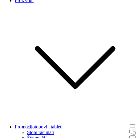
Proizvodi
Promocije
Laptopovi i tableti
Stoni računari
Štampači