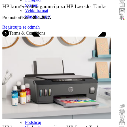
Skeneri
HP komercijalna garancija za HP LaserJet Tanks
Veliki format
Mastilo i toner
Promotion End:
30.4.2027.
Registrujte se odmah
Terms & Conditions
Povraćaj novca
Zamena
Kupite i isprobajte
Podsticaj