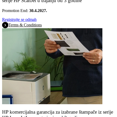
serije HP ScanJet u trajanju od 3 godine
Promotion End:
30.4.2027.
Registrujte se odmah
Terms & Conditions
HP komercijalna garancija za izabrane štampače iz serije