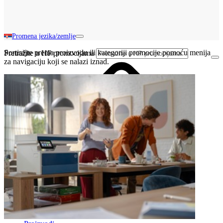
Promena jezika/zemlje
Sortirajte prema proizvodu ili kategoriji promocije pomoću menija
Pretražite u HP promocijama
za navigaciju koji se nalazi iznad.