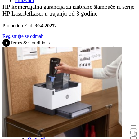
Proizvodi
HP komercijalna garancija za izabrane štampače iz serije
HP LaserJetLaser u trajanju od 3 godine
Promotion End:
30.4.2027.
Registrujte se odmah
Terms & Conditions
Promocije
Laptopovi i tableti
Stoni računari
Štampači