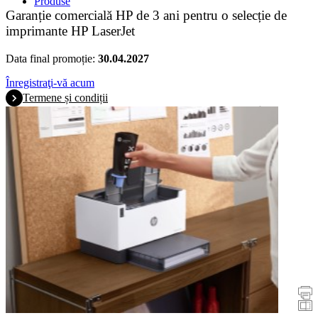
Produse
Garanție comercială HP de 3 ani pentru o selecție de
imprimante HP LaserJet
Data final promoție:
30.04.2027
Înregistraţi-vă acum
Termene și condiții
Promoţii
Imprimante
Scanere