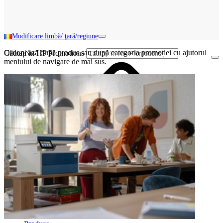
Modificare limbă/ ţară/regiune
Ordonează după produs sau după categoria promoției cu ajutorul
Căutați în HP Promotions
meniului de navigare de mai sus.