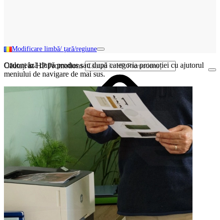
Modificare limbă/ ţară/regiune
Ordonează după produs sau după categoria promoției cu ajutorul
Căutați în HP Promotions
meniului de navigare de mai sus.