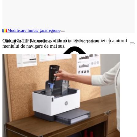
Modificare limbă/ ţară/regiune
Ordonează după produs sau după categoria promoției cu ajutorul
Căutați în HP Promotions
meniului de navigare de mai sus.