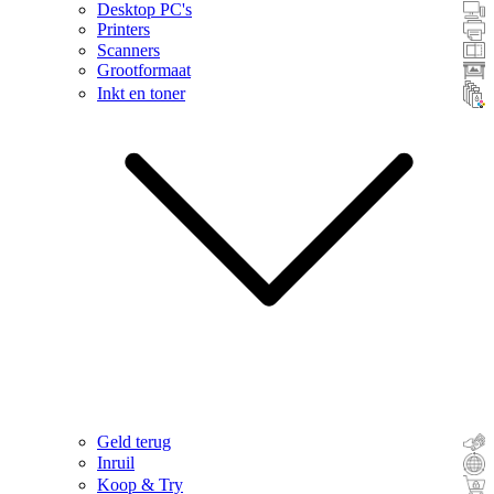
Desktop PC's
Printers
Scanners
Grootformaat
Inkt en toner
Geld terug
Inruil
Koop & Try