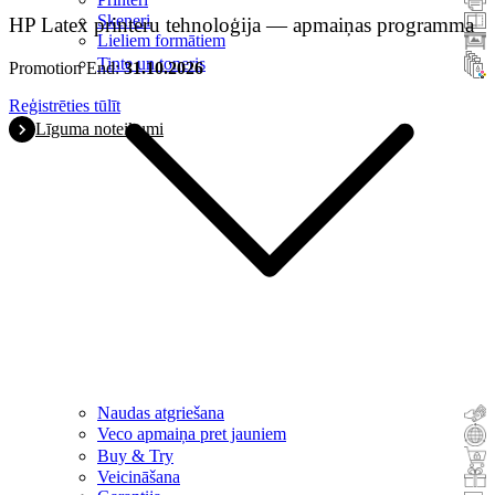
Skeneri
HP Latex printeru tehnoloģija — apmaiņas programma
Lieliem formātiem
Tinte un toneris
Promotion End:
31.10.2026
Reģistrēties tūlīt
Līguma noteikumi
Naudas atgriešana
Veco apmaiņa pret jauniem
Buy & Try
Veicināšana