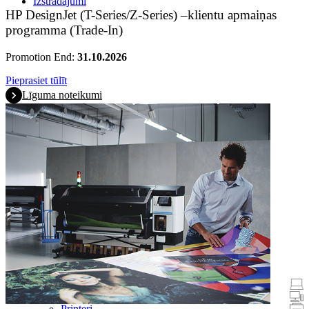
Izstrādājumi
HP DesignJet (T-Series/Z-Series) –klientu apmaiņas
programma (Trade-In)
Promotion End:
31.10.2026
Pieprasiet tūlīt
Līguma noteikumi
Akcijos
Klēpjdatori un planšetdatori
Galddatori
Printeri