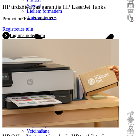
Skeneri
HP tirdzniecības garantija HP LaserJet Tanks
Lieliem formātiem
Tinte un toneris
Promotion End:
30.04.2027
Reģistrēties tūlīt
Līguma noteikumi
Naudas atgriešana
Veco apmaiņa pret jauniem
Buy & Try
Veicināšana