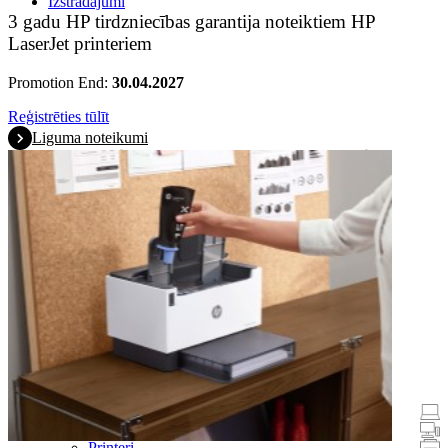
Izstrādājumi
3 gadu HP tirdzniecības garantija noteiktiem HP
LaserJet printeriem
Promotion End:
30.04.2027
Reģistrēties tūlīt
Liguma noteikumi
Akcijos
Klēpjdatori un planšetdatori
Galddatori
Printeri