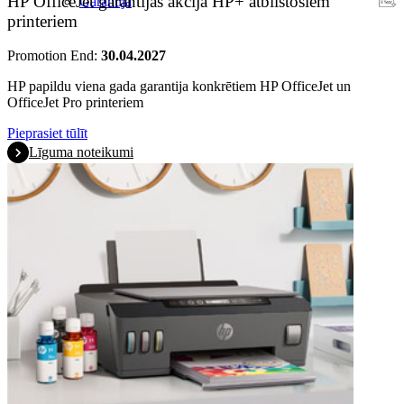
HP OfficeJet garantijas akcija HP+ atbilstošiem
Garantija
printeriem
Promotion End:
30.04.2027
HP papildu viena gada garantija konkrētiem HP OfficeJet un
OfficeJet Pro printeriem
Pieprasiet tūlīt
Līguma noteikumi