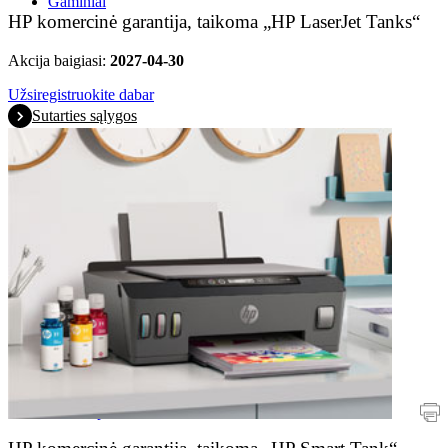
Gaminiai
HP komercinė garantija, taikoma „HP LaserJet Tanks“
Akcija baigiasi:
2027-04-30
Užsiregistruokite dabar
Sutarties sąlygos
AKCIJOS
Spausdintuvai