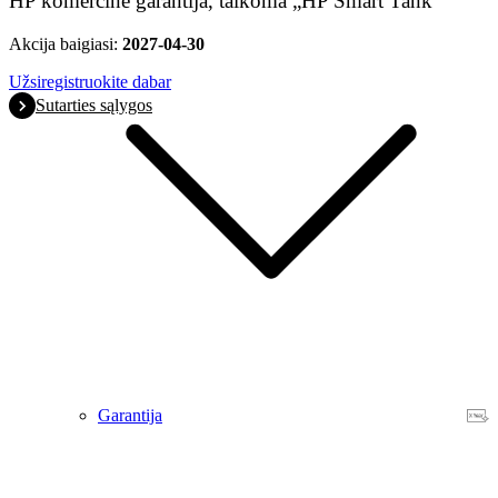
HP komercinė garantija, taikoma „HP Smart Tank“
Akcija baigiasi:
2027-04-30
Užsiregistruokite dabar
Sutarties sąlygos
Garantija