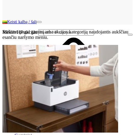
Keisti kalbą / šalį
Rūšiuoti pagal gaminį arba akcijos kategoriją naudojantis aukščiau
Meklēt HP akcijās
esančiu naršymo meniu.