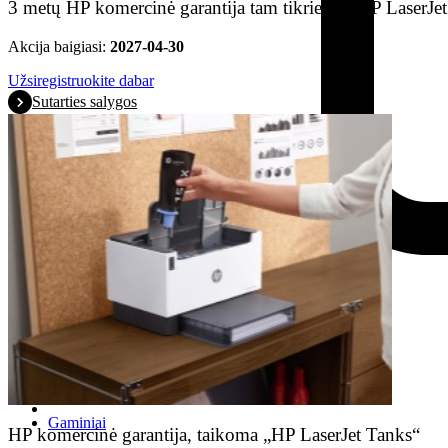
3 metų HP komercinė garantija tam tikriems „HP LaserJe
Akcija baigiasi:
2027-04-30
Užsiregistruokite dabar
Sutarties salygos
Gaminiai
HP komercinė garantija, taikoma „HP LaserJet Tanks“