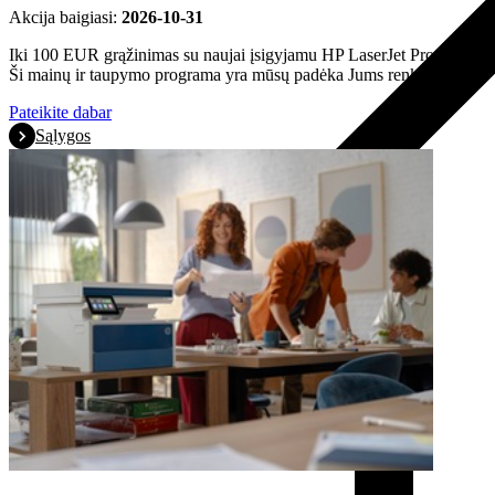
Akcija baigiasi:
2026-10-31
Iki 100 EUR grąžinimas su naujai įsigyjamu HP LaserJet Pro spausdi
Ši mainų ir taupymo programa yra mūsų padėka Jums renkantis HP.
Pateikite dabar
Sąlygos