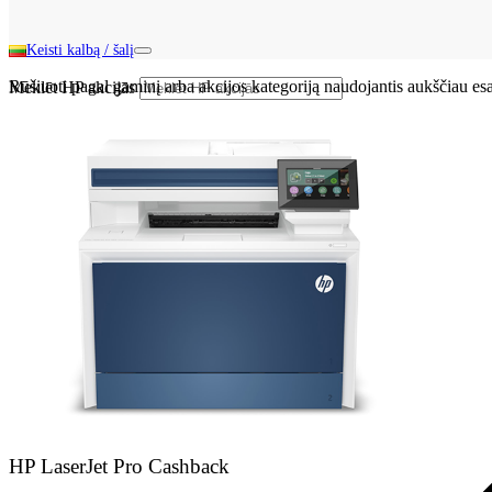
Keisti kalbą / šalį
Rūšiuoti pagal gaminį arba akcijos kategoriją naudojantis aukščiau e
Meklēt HP akcijās
HP LaserJet Pro Cashback