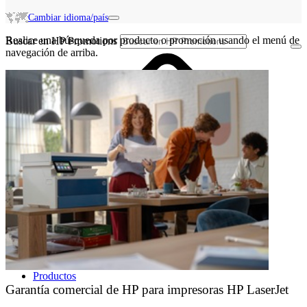
Cambiar idioma/país
Realice una búsqueda por producto o promoción usando el menú de
Buscar en HP Promotions
navegación de arriba.
Productos
Garantía comercial de HP para impresoras HP LaserJet