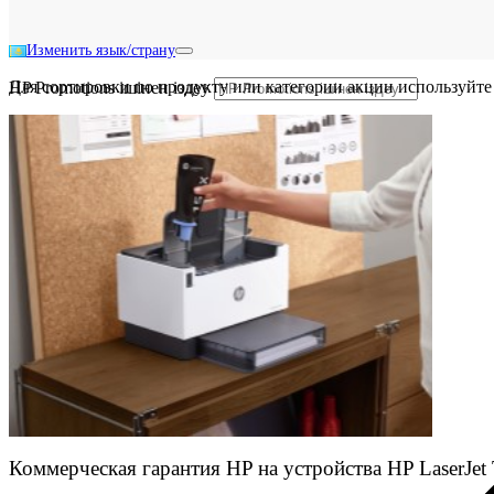
Изменить язык/страну
Для сортировки по продукту или категории акции используйте
HP Promotions ішінен іздеу
Коммерческая гарантия HP на устройства HP LaserJet