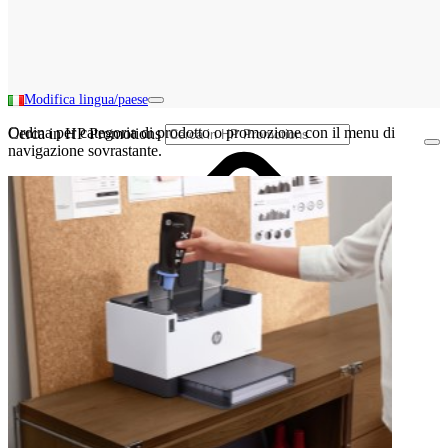
Modifica lingua/paese
Ordina per categoria di prodotto o promozione con il menu di
Cerca in HP Promotions
navigazione sovrastante.