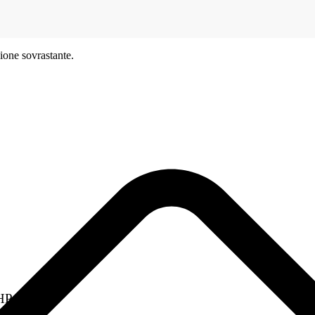
ione sovrastante.
 HP+ idonee