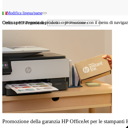
Modifica lingua/paese
Ordina per categoria di prodotto o promozione con il menu di navigaz
Cerca in HP Promotions
Promozione della garanzia HP OfficeJet per le stampanti