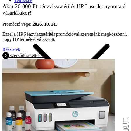
Termékek
Akár 20 000 Ft pénzvisszatérítés HP LaserJet nyomtató
vásárlásakor!
Promóció vége:
2026. 10. 31.
Ezzel a HP Pénzvisszatérítés promócióval szeretnénk megköszönni,
hogy HP terméket választott.
Részletek
Szerződési feltételek
Promóciók
Laptopok és táblagépek
Asztali számítógépek
Nyomtatók