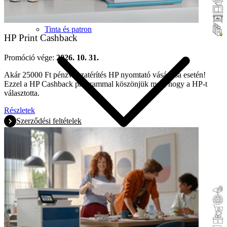
Lapolvasók
Nagy formátum
Tinta és patron
HP Print Cashback
Promóció vége:
2026. 10. 31.
Akár 25000 Ft pénzvisszatérítés HP nyomtató vásárlása esetén!
Ezzel a HP Cashback programmal köszönjük meg, hogy a HP-t
választotta.
Részletek
Szerződési feltételek
Pénzvisszatérítés
Csereakció
Vásárlás és kipróbálás
Ösztönzők