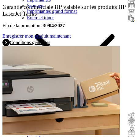
Scanners
Garantie commerciale HP valable sur les produits HP
Imprimantes grand format
LaserJet Tanks
Encre et toner
Fin de la promotion:
30/04/2027
Enregistrer mon produit maintenant
Conditions générales
Remboursement
Reprise
Acheter & tester
Cadeau avec l'achat