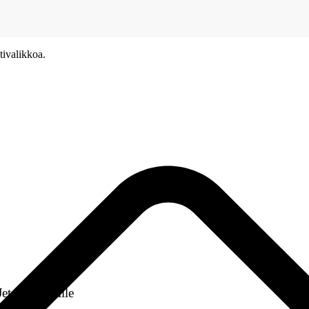
tivalikkoa.
t-tulostimille