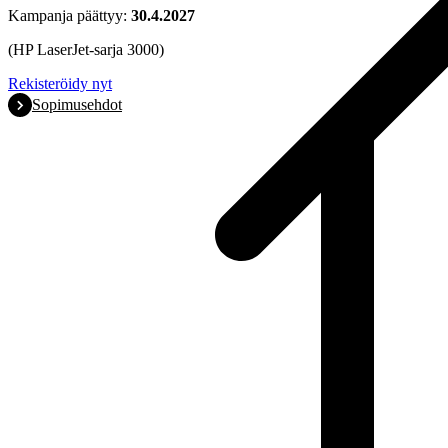
Kampanja päättyy:
30.4.2027
(HP LaserJet-sarja 3000)
Rekisteröidy nyt
Sopimusehdot