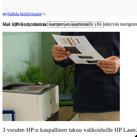
Vaihda kieltä/maata
Voit lajitella tuotteen tai kampanjan käyttämällä yllä näkyvää navigoin
Hae HP: n tarjouksista
3 vuoden HP:n kaupallinen takuu valikoiduille HP LaserJe