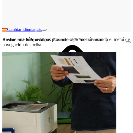
Cambiar idioma/país
Realice una búsqueda por producto o promoción usando el menú de
Buscar en HP Promotions
navegación de arriba.